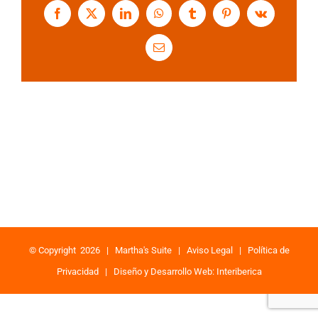
Facebook
X
LinkedIn
WhatsApp
Tumblr
Pinterest
Vk
Correo
electrónico
© Copyright
2026 |
Martha's Suite
|
Aviso Legal
|
Política de
Privacidad
|
Diseño y Desarrollo Web: Interiberica