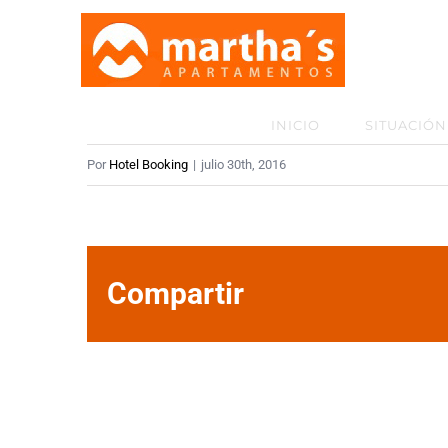
Saltar
al
article3
contenido
INICIO
SITUACIÓN
Por
Hotel Booking
|
julio 30th, 2016
Compartir