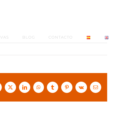
RVAS
BLOG
CONTACTO
acebook
X
LinkedIn
WhatsApp
Tumblr
Pinterest
Vk
Correo
electrónico