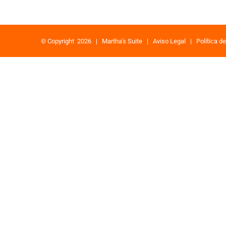
© Copyright
2026 |
Martha's Suite
|
Aviso Legal
|
Política d