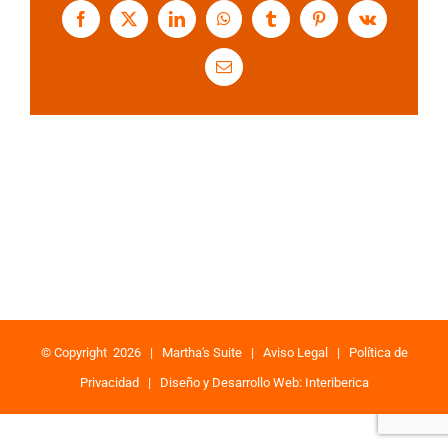
Facebook
X
LinkedIn
WhatsApp
Tumblr
Pinterest
Vk
Correo
electrónico
© Copyright
2026 |
Martha's Suite
|
Aviso Legal
|
Política de
Privacidad
|
Diseño y Desarrollo Web: Interiberica