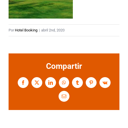
Por
Hotel Booking
|
abril 2nd, 2020
Compartir
Facebook
X
LinkedIn
WhatsApp
Tumblr
Pinterest
Vk
Correo
electrónico