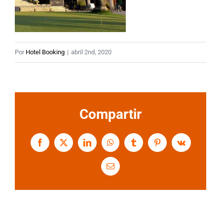
Por
Hotel Booking
|
abril 2nd, 2020
Compartir
Facebook
X
LinkedIn
WhatsApp
Tumblr
Pinterest
Vk
Correo
electrónico