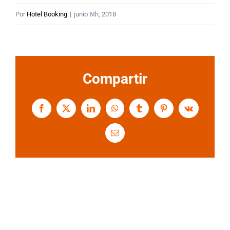
Por
Hotel Booking
|
junio 6th, 2018
Compartir
Facebook
X
LinkedIn
WhatsApp
Tumblr
Pinterest
Vk
Correo
electrónico