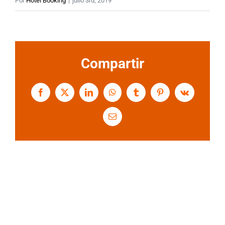
Por
Hotel Booking
|
julio 3rd, 2019
Compartir
Facebook
X
LinkedIn
WhatsApp
Tumblr
Pinterest
Vk
Correo
electrónico