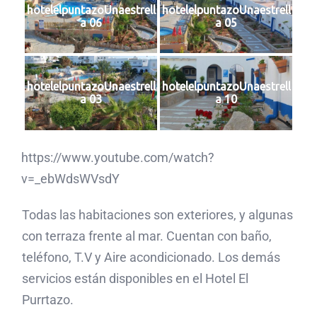
hotelelpuntazoUnaestrell
hotelelpuntazoUnaestrell
a 06
a 05
hotelelpuntazoUnaestrell
hotelelpuntazoUnaestrell
a 03
a 10
https://www.youtube.com/watch?
v=_ebWdsWVsdY
Todas las habitaciones son exteriores, y algunas
con terraza frente al mar. Cuentan con baño,
teléfono, T.V y Aire acondicionado. Los demás
servicios están disponibles en el Hotel El
Purrtazo.