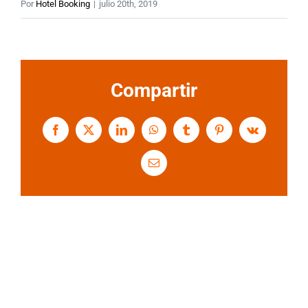
Por
Hotel Booking
|
julio 20th, 2019
Compartir
Facebook
X
LinkedIn
WhatsApp
Tumblr
Pinterest
Vk
Correo
electrónico