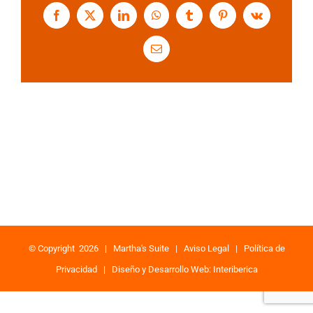
Facebook
X
LinkedIn
WhatsApp
Tumblr
Pinterest
Vk
Correo
electrónico
© Copyright
2026 |
Martha's Suite
|
Aviso Legal
|
Política de
Privacidad
|
Diseño y Desarrollo Web: Interiberica