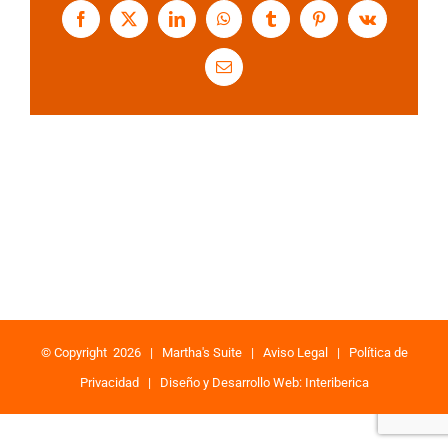
Facebook
X
LinkedIn
WhatsApp
Tumblr
Pinterest
Vk
Correo
electrónico
© Copyright
2026 |
Martha's Suite
|
Aviso Legal
|
Política de
Privacidad
|
Diseño y Desarrollo Web: Interiberica