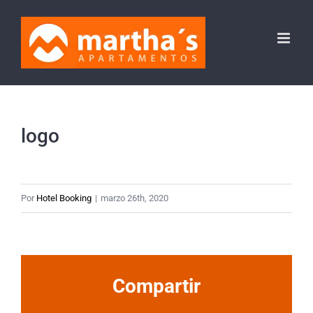
Saltar
al
contenido
logo
Por
Hotel Booking
|
marzo 26th, 2020
Compartir