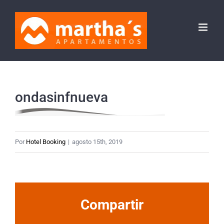
Saltar
al
contenido
ondasinfnueva
Por
Hotel Booking
|
agosto 15th, 2019
Compartir