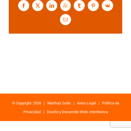
Facebook
X
LinkedIn
WhatsApp
Tumblr
Pinterest
Vk
Correo
electrónico
© Copyright
2026 |
Martha's Suite
|
Aviso Legal
|
Política de
Privacidad
|
Diseño y Desarrollo Web: Interiberica