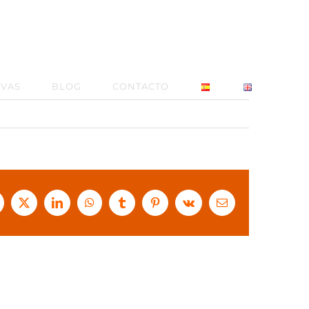
RVAS
BLOG
CONTACTO
acebook
X
LinkedIn
WhatsApp
Tumblr
Pinterest
Vk
Correo
electrónico