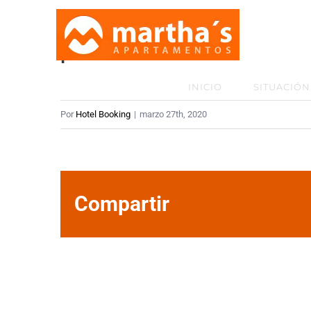
Saltar
al
portals
contenido
INICIO
SITUACIÓN
Por
Hotel Booking
|
marzo 27th, 2020
Compartir