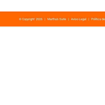
© Copyright
2026 |
Martha's Suite
|
Aviso Legal
|
Política d