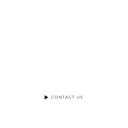
Ready to Talk?
DO YOU HAVE A BIG IDEA WE CAN
HELP WITH?
CONTACT US