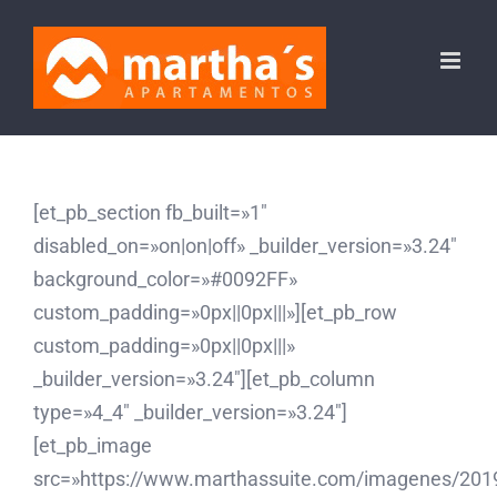
Saltar
al
contenido
[et_pb_section fb_built=»1″
disabled_on=»on|on|off» _builder_version=»3.24″
background_color=»#0092FF»
custom_padding=»0px||0px|||»][et_pb_row
custom_padding=»0px||0px|||»
_builder_version=»3.24″][et_pb_column
type=»4_4″ _builder_version=»3.24″]
[et_pb_image
src=»https://www.marthassuite.com/imagenes/2019