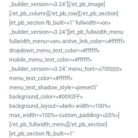
_builder_version=»3.24″][/et_pb_image]
[/et_pb_column][/et_pb_row][/et_pb_section]
[et_pb_section fb_built=»1″ fullwidth=»on»
_builder_version=»3.24″][et_pb_fullwidth_menu
fullwidth_menu=»on» active_link_color=»#ffffff»
dropdown_menu_text_color=»#ffffff»
mobile_menu_text_color=»#ffffff»
_builder_version=»3.24″ menu_font=»|700|||||||»
menu_text_color=»#ffffff»
menu_text_shadow_style=»preset5″
background_color=»#0092FF»
background_layout=»dark» width=»100%»
max_width=»100%» custom_padding=»|||3%»]
[/et_pb_fullwidth_menu][/et_pb_section]
[et_pb_section fb_built=»1″