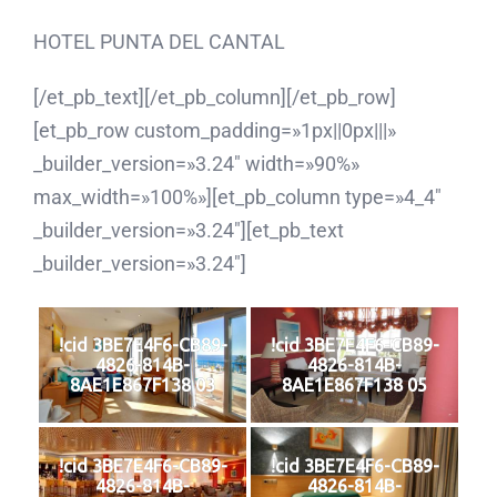
HOTEL PUNTA DEL CANTAL
[/et_pb_text][/et_pb_column][/et_pb_row]
[et_pb_row custom_padding=»1px||0px|||»
_builder_version=»3.24″ width=»90%»
max_width=»100%»][et_pb_column type=»4_4″
_builder_version=»3.24″][et_pb_text
_builder_version=»3.24″]
!cid 3BE7E4F6-CB89-
!cid 3BE7E4F6-CB89-
4826-814B-
4826-814B-
8AE1E867F138 03
8AE1E867F138 05
!cid 3BE7E4F6-CB89-
!cid 3BE7E4F6-CB89-
4826-814B-
4826-814B-