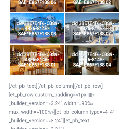
8AE1E867F138 06
8AE1E867F138 02
!cid 3BE7E4F6-CB89-
!cid 3BE7E4F6-CB89-
4826-814B-
4826-814B-
8AE1E867F138 08
8AE1E867F138 07
!cid 3BE7E4F6-CB89-
!cid 3BE7E4F6-CB89-
4826-814B-
4826-814B-
8AE1E867F138 01
8AE1E867F138 04
[/et_pb_text][/et_pb_column][/et_pb_row]
[et_pb_row custom_padding=»1px|||||»
_builder_version=»3.24″ width=»90%»
max_width=»100%»][et_pb_column type=»4_4″
_builder_version=»3.24″][et_pb_text