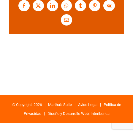
Facebook
X
LinkedIn
WhatsApp
Tumblr
Pinterest
Vk
Correo
electrónico
© Copyright
2026 |
Martha's Suite
|
Aviso Legal
|
Política de
Privacidad
|
Diseño y Desarrollo Web: Interiberica