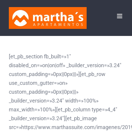
Saltar
al
contenido
[et_pb_section fb_built=»1″
disabled_on=»on|on|off» _builder_version=»3.24″
custom_padding=»0px||0px|||»][et_pb_row
use_custom_gutter=»on»
custom_padding=»0px||0px|||»
_builder_version=»3.24″ width=»100%»
max_width=»100%»][et_pb_column type=»4_4″
_builder_version=»3.24″][et_pb_image
src=»https://www.marthassuite.com/imagenes/201