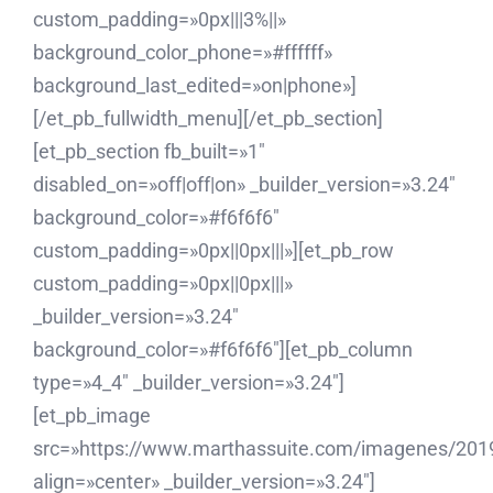
custom_padding=»0px|||3%||»
background_color_phone=»#ffffff»
background_last_edited=»on|phone»]
[/et_pb_fullwidth_menu][/et_pb_section]
[et_pb_section fb_built=»1″
disabled_on=»off|off|on» _builder_version=»3.24″
background_color=»#f6f6f6″
custom_padding=»0px||0px|||»][et_pb_row
custom_padding=»0px||0px|||»
_builder_version=»3.24″
background_color=»#f6f6f6″][et_pb_column
type=»4_4″ _builder_version=»3.24″]
[et_pb_image
src=»https://www.marthassuite.com/imagenes/201
align=»center» _builder_version=»3.24″]