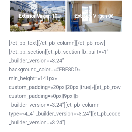
Exterior Virgen 10
Exterior Virgen 06
[/et_pb_text][/et_pb_column][/et_pb_row]
[/et_pb_section][et_pb_section fb_built=»1″
_builder_version=»3.24″
background_color=»#EBE8DD»
min_height=»141px»
custom_padding=»20px||20px||true|»][et_pb_row
custom_padding=»0px||9px|||»
_builder_version=»3.24″][et_pb_column
type=»4_4″ _builder_version=»3.24″][et_pb_code
_builder_version=»3.24″]