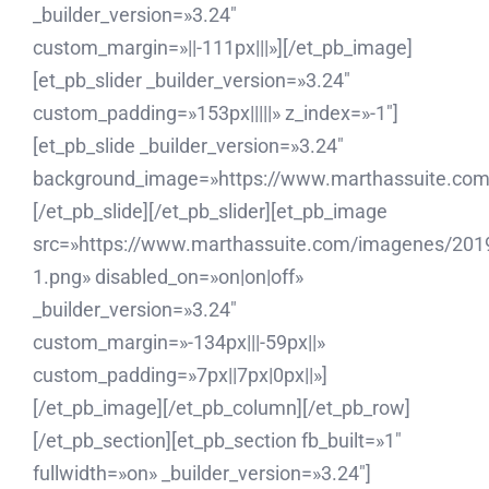
_builder_version=»3.24″
custom_margin=»||-111px|||»][/et_pb_image]
[et_pb_slider _builder_version=»3.24″
custom_padding=»153px|||||» z_index=»-1″]
[et_pb_slide _builder_version=»3.24″
background_image=»https://www.marthassuite.co
[/et_pb_slide][/et_pb_slider][et_pb_image
src=»https://www.marthassuite.com/imagenes/201
1.png» disabled_on=»on|on|off»
_builder_version=»3.24″
custom_margin=»-134px|||-59px||»
custom_padding=»7px||7px|0px||»]
[/et_pb_image][/et_pb_column][/et_pb_row]
[/et_pb_section][et_pb_section fb_built=»1″
fullwidth=»on» _builder_version=»3.24″]