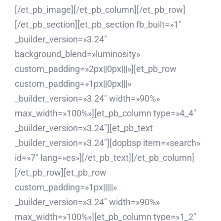
[/et_pb_image][/et_pb_column][/et_pb_row]
[/et_pb_section][et_pb_section fb_built=»1″
_builder_version=»3.24″
background_blend=»luminosity»
custom_padding=»2px||0px|||»][et_pb_row
custom_padding=»1px||0px|||»
_builder_version=»3.24″ width=»90%»
max_width=»100%»][et_pb_column type=»4_4″
_builder_version=»3.24″][et_pb_text
_builder_version=»3.24″][dopbsp item=»search»
id=»7″ lang=»es»][/et_pb_text][/et_pb_column]
[/et_pb_row][et_pb_row
custom_padding=»1px|||||»
_builder_version=»3.24″ width=»90%»
max_width=»100%»][et_pb_column type=»1_2″