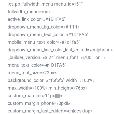
[et_pb_fullwidth_menu menu_id=»51″
fullwidth_menu=»on»
active_link_color=»#1D1FA5″
dropdown_menu_bg_color=»#ffffff»
dropdown_menu_text_color=»#1D1FA5″
mobile_menu_text_color=»#1d1fa5″
dropdown_menu_line_color_last_edited=»on|phone»
_builder_version=»3.24″ menu_font=»|700||||on|||»
menu_text_color=»#1D1FA5″
menu_font_size=»22px»
background_color=»#f6f6f6″ width=»100%»
max_width=»100%» min_height=»76px»
custom_margin=»-11px|||||»
custom_margin_phone=»0px||»
custom_margin_last_edited=»on|desktop»